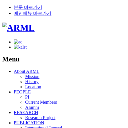
본문 바로가기
메인메뉴 바로가기
Menu
About ARML
Mission
History
Location
PEOPLE
PI
Current Members
Alumni
RESEARCH
Research Project
PUBLICATION
International Journal